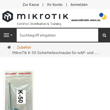
Zur Kasse
Ihr Konto
Anmelden
S
Navigation
Startseite
Zubehör
MikroTik K-50 Sicherheitsschraube für wAP- und ...