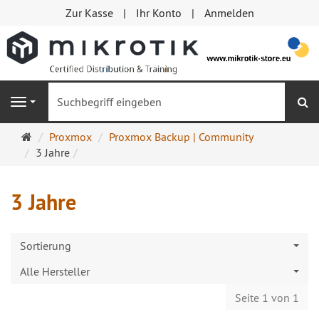
Zur Kasse
Ihr Konto
Anmelden
S
Navigation
Startseite
Proxmox
Proxmox Backup | Community
3 Jahre
3 Jahre
Sortierung
Alle Hersteller
Seite 1 von 1