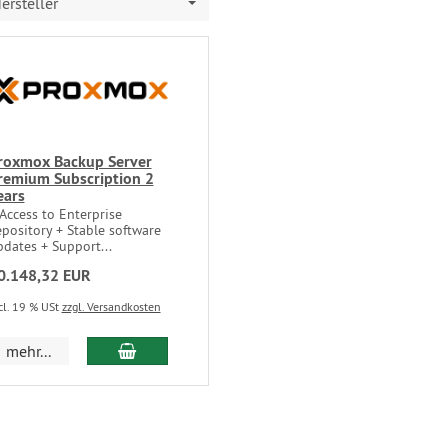
ersteller
roxmox Backup Server
remium Subscription 2
ears
Access to Enterprise
pository + Stable software
dates + Support...
0.148,32 EUR
cl. 19 % USt
zzgl. Versandkosten
mehr...