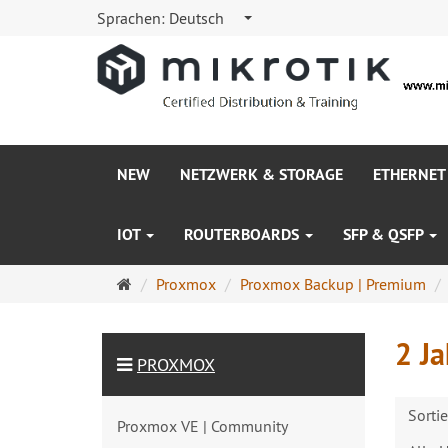
Sprachen:
Deutsch
NEW
NETZWERK & STORAGE
ETHERNET
IOT
ROUTERBOARDS
SFP & QSFP
Startseite
Proxmox
Proxmox Backup | Premium
2 Ja
PROXMOX
Sorti
Proxmox VE | Community