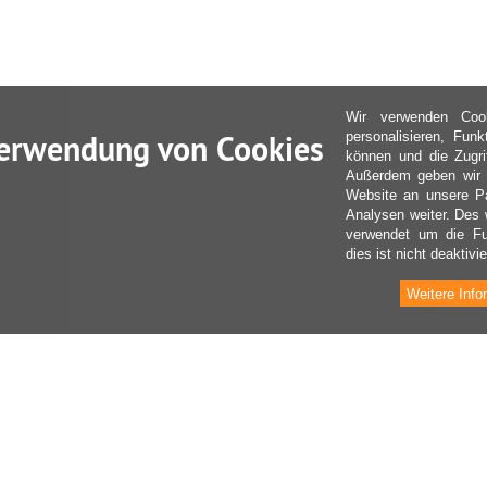
Wir verwenden Coo
erwendung von Cookies
personalisieren, Fun
können und die Zugri
Außerdem geben wir I
Website an unsere Pa
Analysen weiter. Des 
verwendet um die Fu
dies ist nicht deaktivie
Weitere Info