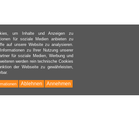
kies, um Inhalte und Anzeigen zu
ktionen für soziale Medien anbieten zu
ffe auf unsere Website zu analysieren.
nformationen zu Ihrer Nutzung unserer
rtner für soziale Medien, Werbung und
weiteren werden rein technische Cookies
nktion der Webseite zu gewährleisten,
rbar.
Ablehnen
Annehmen
rmationen
Bac
to
Top