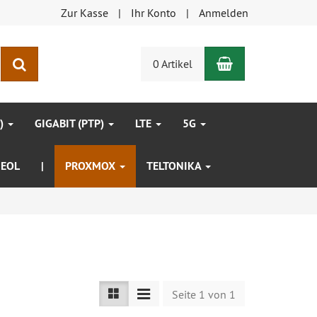
Zur Kasse
Ihr Konto
Anmelden
Warenkorb
Suchen
0 Artikel
P)
GIGABIT (PTP)
LTE
5G
EOL
|
PROXMOX
TELTONIKA
Seite 1 von 1