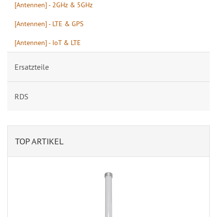
[Antennen] - 2GHz & 5GHz
[Antennen] - LTE & GPS
[Antennen] - IoT & LTE
Ersatzteile
RDS
TOP ARTIKEL