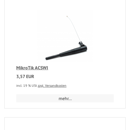
MikroTik ACSWI
3,57 EUR
incl. 19 % USt
zzgl. Versandkosten
mehr...