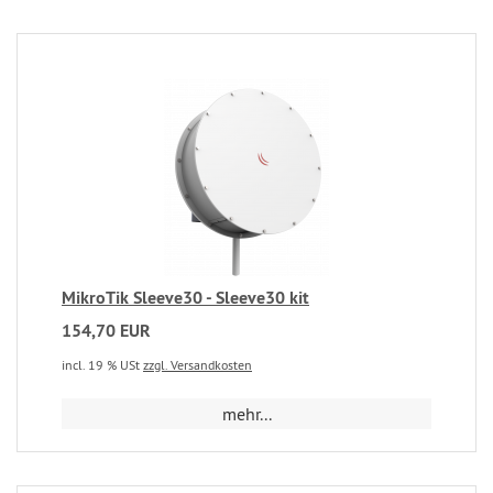
MikroTik Sleeve30 - Sleeve30 kit
154,70 EUR
incl. 19 % USt
zzgl. Versandkosten
mehr...