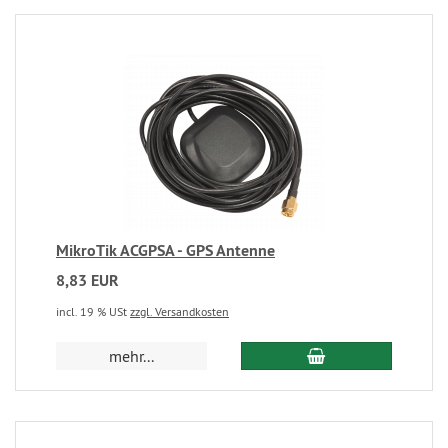
MikroTik ACGPSA - GPS Antenne
8,83 EUR
incl. 19 % USt
zzgl. Versandkosten
mehr...