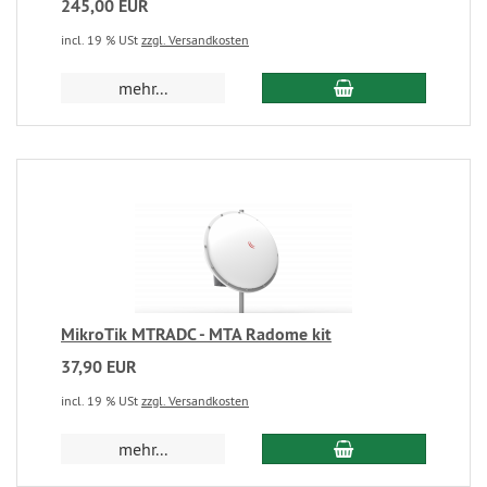
245,00 EUR
incl. 19 % USt
zzgl. Versandkosten
mehr...
MikroTik MTRADC - MTA Radome kit
37,90 EUR
incl. 19 % USt
zzgl. Versandkosten
mehr...