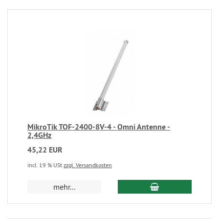
MikroTik TOF-2400-8V-4 - Omni Antenne -
2,4GHz
45,22 EUR
incl. 19 % USt
zzgl. Versandkosten
mehr...