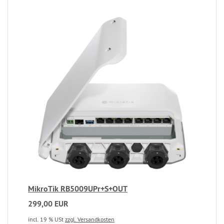
MikroTik RB5009UPr+S+OUT
299,00 EUR
incl. 19 % USt
zzgl. Versandkosten