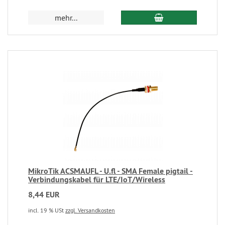
mehr...
MikroTik ACSMAUFL - U.fl - SMA Female pigtail -
Verbindungskabel für LTE/IoT/Wireless
8,44 EUR
incl. 19 % USt
zzgl. Versandkosten