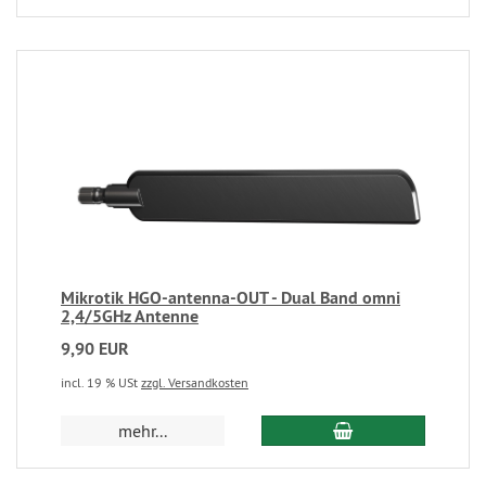
Mikrotik HGO-antenna-OUT - Dual Band omni
2,4/5GHz Antenne
9,90 EUR
incl. 19 % USt
zzgl. Versandkosten
mehr...