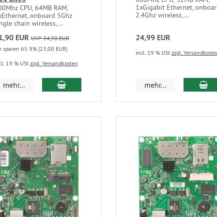
1xGigabit Ethernet, onboa
00Mhz CPU, 64MB RAM,
2.4Ghz wireless,...
xEthernet, onboard 5Ghz
ngle chain wireless,...
1,90 EUR
24,99 EUR
UVP 34,90 EUR
e sparen 65.9% (23,00 EUR)
incl. 19 % USt
zzgl. Versandkoste
cl. 19 % USt
zzgl. Versandkosten
mehr...
mehr...