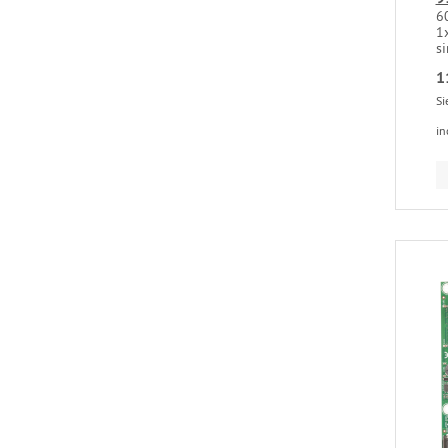
6
1
si
1
Si
in