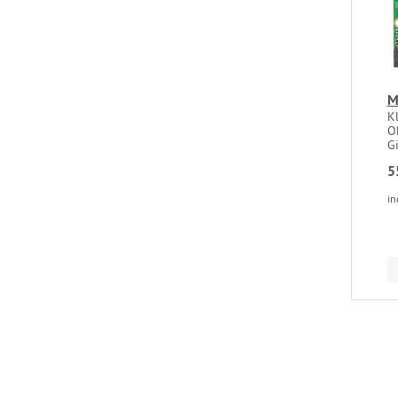
M
Kl
O
G
5
in