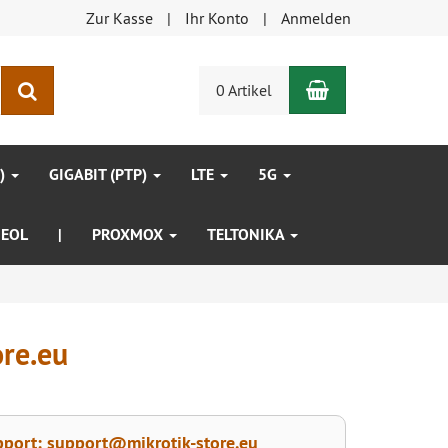
Zur Kasse
Ihr Konto
Anmelden
Warenkorb
Suchen
0 Artikel
P)
GIGABIT (PTP)
LTE
5G
EOL
|
PROXMOX
TELTONIKA
ore.eu
port: support@mikrotik-store.eu