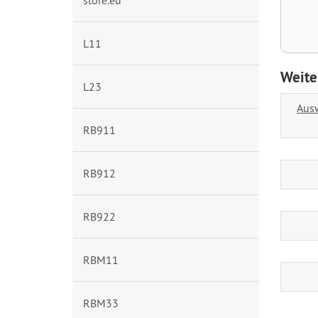
store.eu
L11
Weite
L23
Ausw
RB911
RB912
RB922
RBM11
RBM33