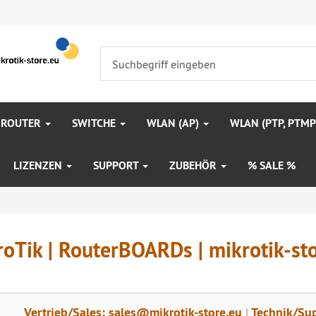
 ROUTER
SWITCHE
WLAN (AP)
WLAN (PTP, PTM
LIZENZEN
SUPPORT
ZUBEHÖR
% SALE %
oTik | RouterBOARDs | mikrotik-st
Vertrieb/Sales: sales@mikrotik-store.eu
|
Technik/Sup