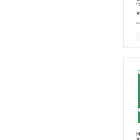
P
9
in
M
9