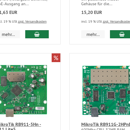
oE-Ausgang an...
Gehäuse für die...
1,63 EUR
15,20 EUR
cl. 19 % USt
zzgl. Versandkosten
incl. 19 % USt
zzgl. Versandkoste
mehr...
mehr...
%
ikroTik RB911-5Hn -
MikroTik RB911G-2HPn
11 Lite5
600Mhz CPU, 32MB RAM,