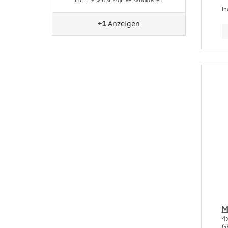
in
+1
Anzeigen
M
4
G