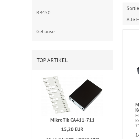
Sorti
RB450
Alle H
Gehäuse
TOP ARTIKEL
M
K
M
MikroTik CA411-711
K
7
15,20 EUR
1
incl. 19 % USt
zzgl. Versandkosten