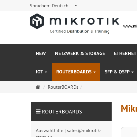
Sprachen:
Deutsch
NEW
NETZWERK & STORAGE
ETHERNET
IOT
ROUTERBOARDS
SFP & QSFP
Startseite
RouterBOARDs
Mikr
ROUTERBOARDS
Auswahlhilfe | sales@mikrotik-