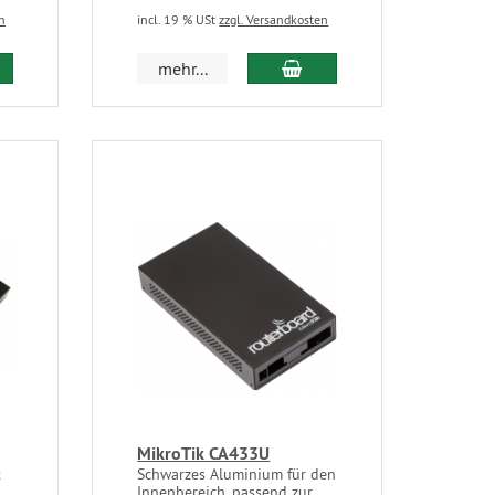
n
incl. 19 % USt
zzgl. Versandkosten
mehr...
MikroTik CA433U
t
Schwarzes Aluminium für den
Innenbereich, passend zur