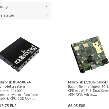
erung
ersteller
ikroTik RB450Gx4
MikroTik L11UG-5HaxD
omplettsystem
Bauen Sie Ihre eigene 5GHz
CPE mit Wi-Fi 6, Dual-Core-
ikrotik RB450G
ARM-CPU, PoE-in,...
omplettsystem - Four core
16MHz CPU, 1GB RAM,...
48,75 EUR
66,05 EUR