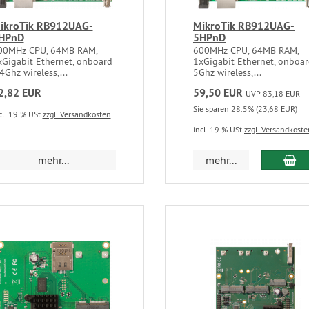
ikroTik RB912UAG-
MikroTik RB912UAG-
HPnD
5HPnD
00MHz CPU, 64MB RAM,
600MHz CPU, 64MB RAM,
xGigabit Ethernet, onboard
1xGigabit Ethernet, onboa
4Ghz wireless,...
5Ghz wireless,...
2,82 EUR
59,50 EUR
UVP 83,18 EUR
Sie sparen 28.5% (23,68 EUR)
cl. 19 % USt
zzgl. Versandkosten
incl. 19 % USt
zzgl. Versandkoste
mehr...
mehr...