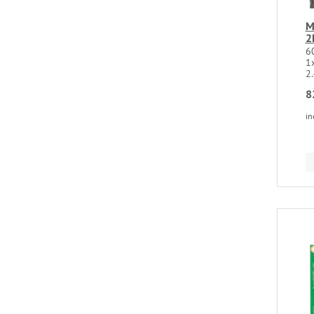
M
2
6
1
2.
8
in