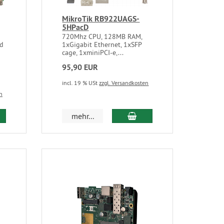
MikroTik RB922UAGS-
5HPacD
720Mhz CPU, 128MB RAM,
rd
1xGigabit Ethernet, 1xSFP
cage, 1xminiPCI-e,...
95,90 EUR
incl. 19 % USt
zzgl. Versandkosten
n
mehr...