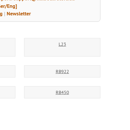
Ger/Eng]
og
|
Newsletter
L23
RB922
RB450