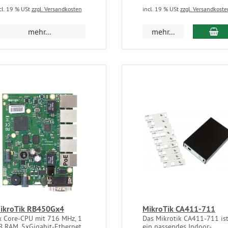
cl. 19 % USt
zzgl. Versandkosten
incl. 19 % USt
zzgl. Versandkoste
mehr...
mehr...
ikroTik RB450Gx4
MikroTik CA411-711
x Core-CPU mit 716 MHz, 1
Das Mikrotik CA411-711 is
B RAM, 5xGigabit-Ethernet,
ein passendes Indoor-