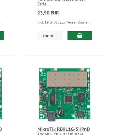
Serie...
23,90 EUR
n
incl. 19 % USt
zzgl. Versandkosten
mehr...
D
MikroTik RB911G-5HPnD
600MHz CPU, 32MB RAM,