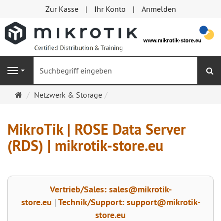
Zur Kasse
Ihr Konto
Anmelden
S
Navigation
Startseite
Netzwerk & Storage
MikroTik | ROSE Data Server
(RDS) | mikrotik-store.eu
Vertrieb/Sales: sales@mikrotik-
store.eu
|
Technik/Support: support@mikrotik-
store.eu