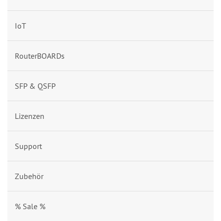
IoT
RouterBOARDs
SFP & QSFP
Lizenzen
Support
Zubehör
% Sale %