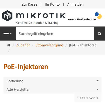
Zur Kasse
Ihr Konto
Anmelden
S
Navigation
Startseite
Zubehör
Stromversorgung
[PoE] - Injektoren
PoE-Injektoren
Sortierung
Alle Hersteller
Seite 1 von 1