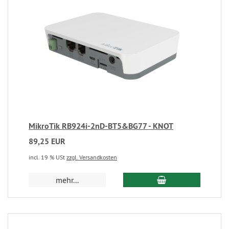
MikroTik RB924i-2nD-BT5&BG77 - KNOT
89,25 EUR
incl. 19 % USt
zzgl. Versandkosten
mehr...