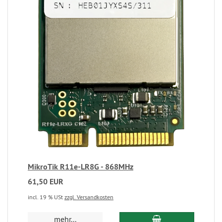
MikroTik R11e-LR8G - 868MHz
61,50 EUR
incl. 19 % USt
zzgl. Versandkosten
mehr...