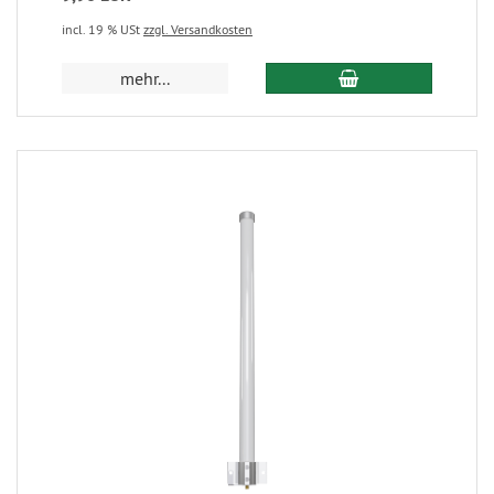
incl. 19 % USt
zzgl. Versandkosten
mehr...