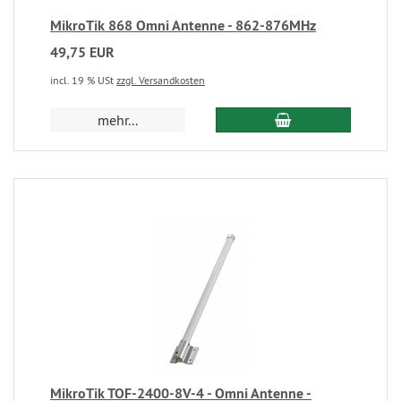
MikroTik 868 Omni Antenne - 862-876MHz
49,75 EUR
incl. 19 % USt
zzgl. Versandkosten
mehr...
MikroTik TOF-2400-8V-4 - Omni Antenne -