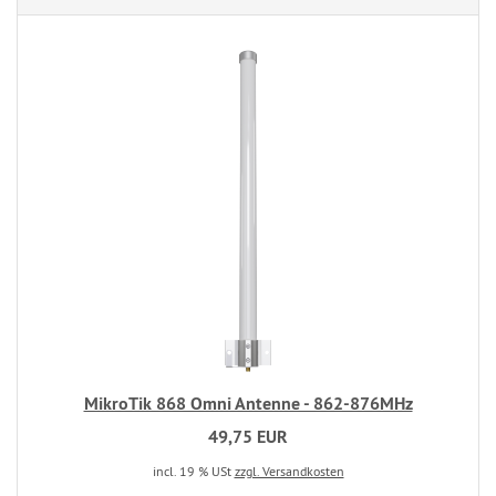
MikroTik 868 Omni Antenne - 862-876MHz
49,75 EUR
incl. 19 % USt
zzgl. Versandkosten