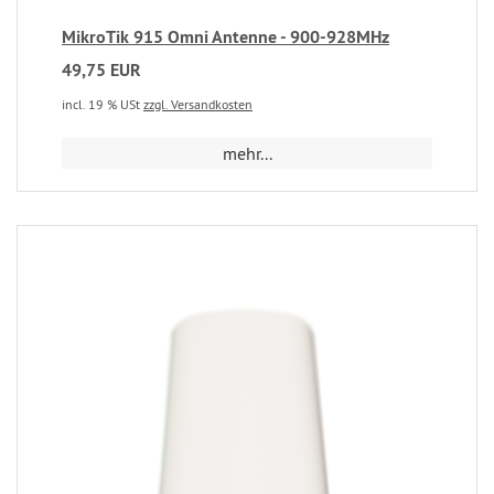
MikroTik 915 Omni Antenne - 900-928MHz
49,75 EUR
incl. 19 % USt
zzgl. Versandkosten
mehr...