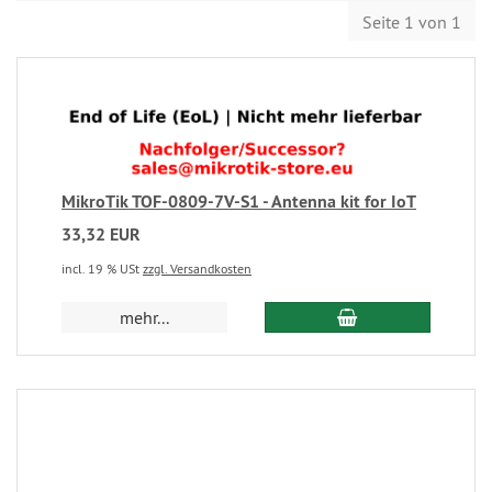
Seite 1 von 1
MikroTik TOF-0809-7V-S1 - Antenna kit for IoT
33,32 EUR
incl. 19 % USt
zzgl. Versandkosten
mehr...