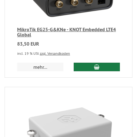
MikroTik EG25-G&KNe - KNOT Embedded LTE4
Global
83,50 EUR
incl. 19 % USt
zzgl. Versandkosten
mehr...