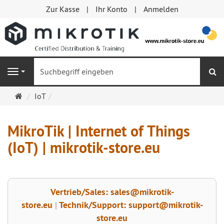
Zur Kasse
Ihr Konto
Anmelden
S
Navigation
Startseite
IoT
MikroTik | Internet of Things
(IoT) | mikrotik-store.eu
Vertrieb/Sales: sales@mikrotik-
store.eu
|
Technik/Support: support@mikrotik-
store.eu