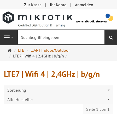
Zur Kasse
Ihr Konto
Anmelden
S
Navigation
Startseite
LTE
LtAP | Indoor/Outdoor
LTE7 | Wifi 4 | 2,4GHz | b/g/n
LTE7 | Wifi 4 | 2,4GHz | b/g/n
Sortierung
Alle Hersteller
Seite 1 von 1