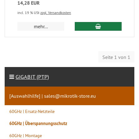
14,28 EUR
incl. 19 % USt
zzgl. Versandkosten
mehr...
Seite 1 von 1
GIGABIT (PTP)
[Auswahlhilfe] | sales@mikrotik-store.eu
60GHz | Ersatz-Netzteile
60GHz | Überspannungsschutz
60GHz | Montage