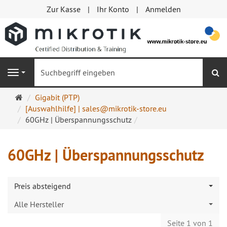
Zur Kasse
Ihr Konto
Anmelden
S
Navigation
Startseite
Gigabit (PTP)
[Auswahlhilfe] | sales@mikrotik-store.eu
60GHz | Überspannungsschutz
60GHz | Überspannungsschutz
Preis absteigend
Alle Hersteller
Seite 1 von 1