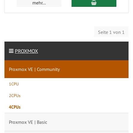
mehr...
Seite 1 von 1
PROXMOX
Proxmox VE | Community
1CPU
2CPUs
4CPUs
Proxmox VE | Basic