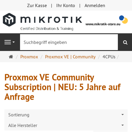
Zur Kasse
Ihr Konto
Anmelden
S
Navigation
Startseite
Proxmox
Proxmox VE | Community
4CPUs
Proxmox VE Community
Subscription | NEU: 5 Jahre auf
Anfrage
Sortierung
Alle Hersteller