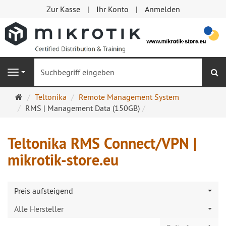
Zur Kasse
Ihr Konto
Anmelden
S
Navigation
Startseite
Teltonika
Remote Management System
RMS | Management Data (150GB)
Teltonika RMS Connect/VPN |
mikrotik-store.eu
Preis aufsteigend
Alle Hersteller