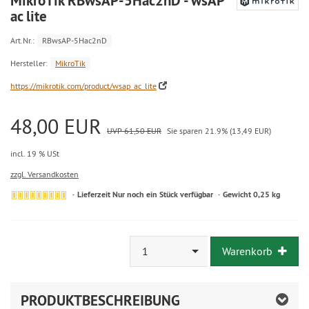
MikroTik RBwsAP-5Hac2nD - wsAP
ac lite
Art.Nr.:
RBwsAP-5Hac2nD
Hersteller:
MikroTik
https://mikrotik.com/product/wsap_ac_lite
48,00 EUR
UVP 61,50 EUR
Sie sparen 21.9% (13,49 EUR)
incl. 19 % USt
zzgl. Versandkosten
Lieferzeit Nur noch ein Stück verfügbar
Gewicht 0,25 kg
1
Warenkorb
PRODUKTBESCHREIBUNG