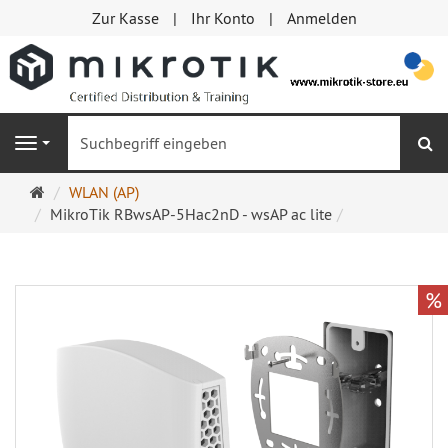
Zur Kasse
Ihr Konto
Anmelden
S
Navigation
Startseite
WLAN (AP)
MikroTik RBwsAP-5Hac2nD - wsAP ac lite
%