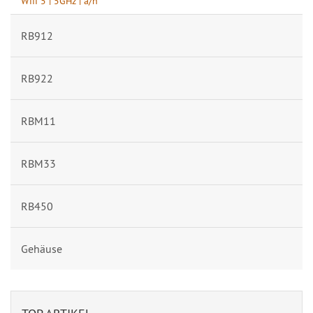
Wifi 5 | 5GHz | a/n
RB912
RB922
RBM11
RBM33
RB450
Gehäuse