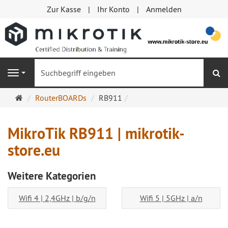
Zur Kasse
Ihr Konto
Anmelden
S
Navigation
Startseite
RouterBOARDs
RB911
MikroTik RB911 | mikrotik-
store.eu
Weitere Kategorien
Wifi 4 | 2,4GHz | b/g/n
Wifi 5 | 5GHz | a/n