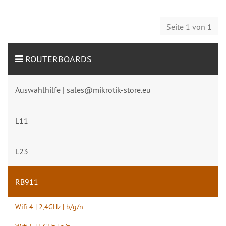
Seite 1 von 1
ROUTERBOARDS
Auswahlhilfe | sales@mikrotik-store.eu
L11
L23
RB911
Wifi 4 | 2,4GHz | b/g/n