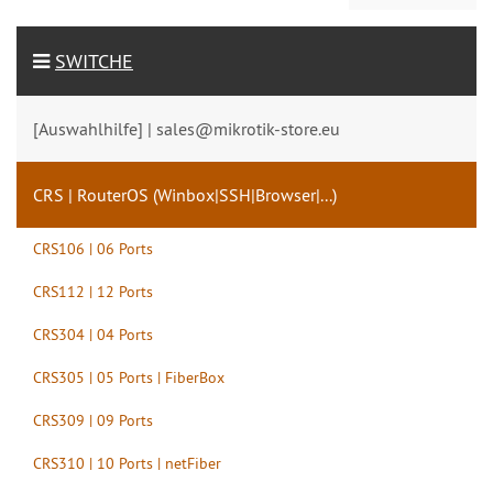
SWITCHE
[Auswahlhilfe] | sales@mikrotik-store.eu
CRS | RouterOS (Winbox|SSH|Browser|...)
CRS106 | 06 Ports
CRS112 | 12 Ports
CRS304 | 04 Ports
CRS305 | 05 Ports | FiberBox
CRS309 | 09 Ports
CRS310 | 10 Ports | netFiber