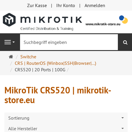
Zur Kasse
Ihr Konto
Anmelden
S
Navigation
Startseite
Switche
CRS | RouterOS (Winbox|SSH|Browser|...)
CRS520 | 20 Ports | 100G
MikroTik CRS520 | mikrotik-
store.eu
Sortierung
Alle Hersteller