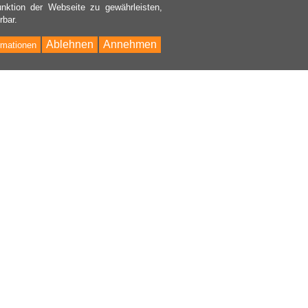
nktion der Webseite zu gewährleisten,
rbar.
Ablehnen
Annehmen
rmationen
Bac
to
Top