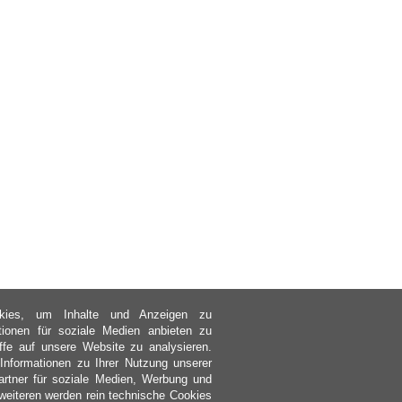
kies, um Inhalte und Anzeigen zu
ktionen für soziale Medien anbieten zu
ffe auf unsere Website zu analysieren.
nformationen zu Ihrer Nutzung unserer
rtner für soziale Medien, Werbung und
weiteren werden rein technische Cookies