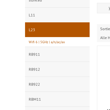
store.eu
L11
Sorti
L23
Alle H
Wifi 6 | 5GHz | a/n/ac/ax
RB911
RB912
RB922
RBM11