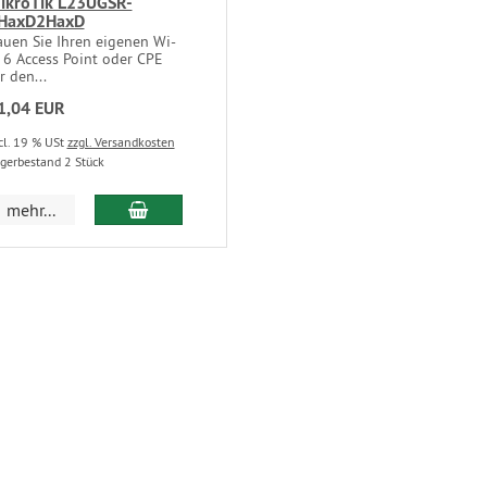
ikroTik L23UGSR-
HaxD2HaxD
auen Sie Ihren eigenen Wi-
 6 Access Point oder CPE
r den...
1,04 EUR
cl. 19 % USt
zzgl. Versandkosten
gerbestand 2 Stück
mehr...