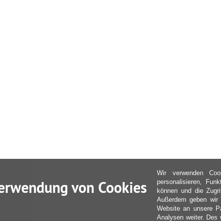
Wir verwenden Coo
erwendung von Cookies
personalisieren, Fun
können und die Zugri
Außerdem geben wir I
Website an unsere Pa
Analysen weiter. Des 