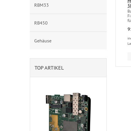
M
RBM33
5
B
Fi
fü
RB450
9
in
Gehäuse
La
TOP ARTIKEL