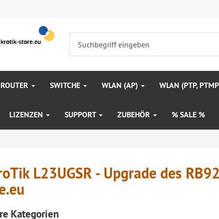
 ROUTER
SWITCHE
WLAN (AP)
WLAN (PTP, PTM
LIZENZEN
SUPPORT
ZUBEHÖR
% SALE %
roTik L23UGSR - Upgrade des RB922
e.eu
re Kategorien