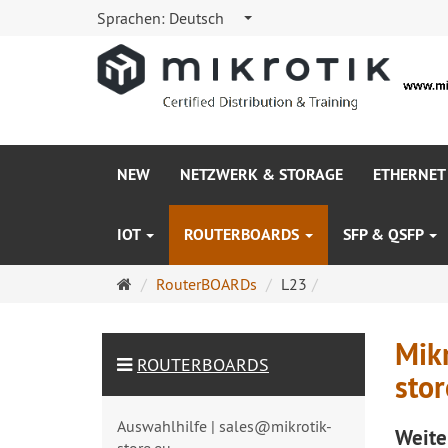
Sprachen:
Deutsch
NEW
NETZWERK & STORAGE
ETHERNET
IOT
ROUTERBOARDS
SFP & QSFP
Startseite
RouterBOARDs
L23
Mik
ROUTERBOARDS
stor
Auswahlhilfe | sales@mikrotik-
Weite