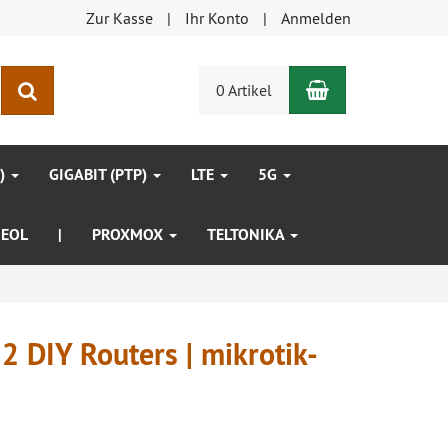
Zur Kasse
Ihr Konto
Anmelden
Warenkorb
Suchen
0 Artikel
P)
GIGABIT (PTP)
LTE
5G
EOL
|
PROXMOX
TELTONIKA
 DIY Routers | mikrotik-