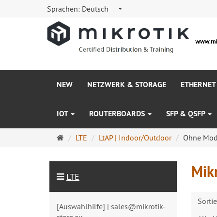
Sprachen:
Deutsch
NEW
NETZWERK & STORAGE
ETHERNET
IOT
ROUTERBOARDS
SFP & QSFP
Startseite
LTE
LtAP | Indoor/Outdoor
Ohne Mode
Mikr
LTE
Sorti
[Auswahlhilfe] | sales@mikrotik-