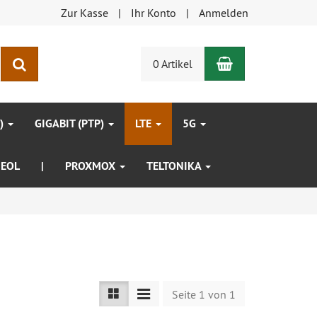
Zur Kasse
Ihr Konto
Anmelden
Warenkorb
Suchen
0 Artikel
P)
GIGABIT (PTP)
LTE
5G
EOL
|
PROXMOX
TELTONIKA
Seite 1 von 1