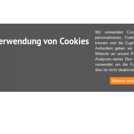
Wir verwenden Coo
erwendung von Cookies
personalisieren, Fun
können und die Zugri
Außerdem geben wir I
Website an unsere Pa
Analysen weiter. Des 
verwendet um die Fu
dies ist nicht deaktivie
Weitere Info