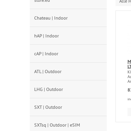
store.eu
Alle H
Chateau | Indoor
hAP | Indoor
cAP | Indoor
M
L
ATL | Outdoor
Kl
Ac
An
LHG | Outdoor
8
in
SXT | Outdoor
SXTsq | Outdoor | eSIM