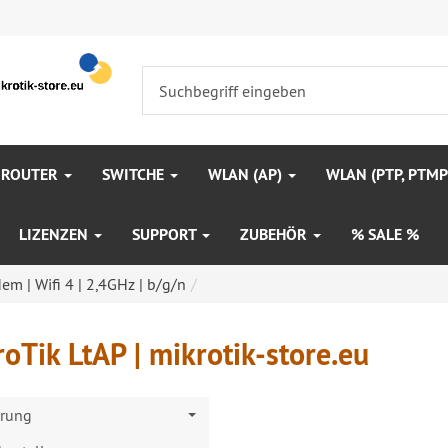
 ROUTER
SWITCHE
WLAN (AP)
WLAN (PTP, PTM
LIZENZEN
SUPPORT
ZUBEHÖR
% SALE %
m | Wifi 4 | 2,4GHz | b/g/n
oTik LtAP | mikrotik-store.eu
erung