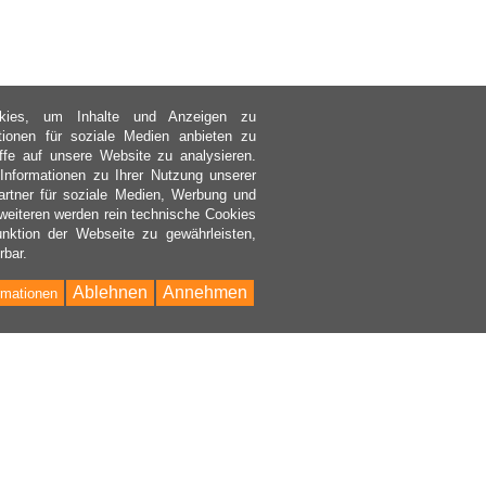
kies, um Inhalte und Anzeigen zu
ktionen für soziale Medien anbieten zu
ffe auf unsere Website zu analysieren.
nformationen zu Ihrer Nutzung unserer
rtner für soziale Medien, Werbung und
weiteren werden rein technische Cookies
nktion der Webseite zu gewährleisten,
rbar.
Ablehnen
Annehmen
rmationen
Bac
to
Top