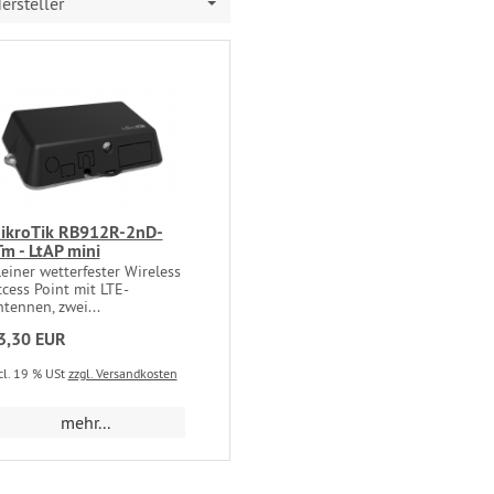
ersteller
ikroTik RB912R-2nD-
Tm - LtAP mini​
einer wetterfester Wireless
cess Point mit LTE-
tennen, zwei...
3,30 EUR
cl. 19 % USt
zzgl. Versandkosten
mehr...