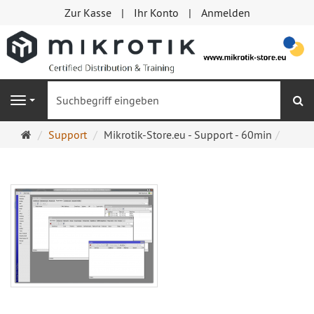
Zur Kasse
Ihr Konto
Anmelden
S
Navigation
Startseite
Support
Mikrotik-Store.eu - Support - 60min