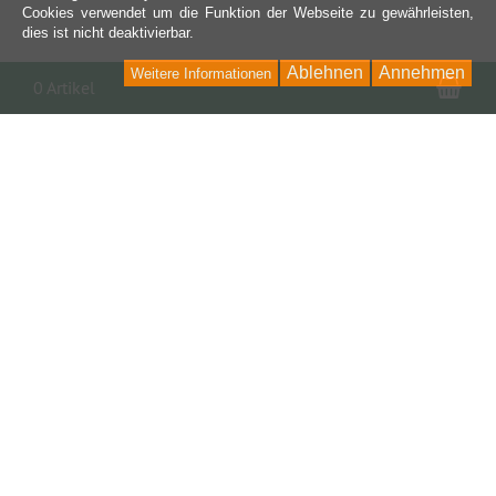
Cookies verwendet um die Funktion der Webseite zu gewährleisten,
dies ist nicht deaktivierbar.
Ablehnen
Annehmen
Weitere Informationen
War
0 Artikel
Kontakt
I-NetPartner GmbH Online Services
Fraunhoferstraße 4