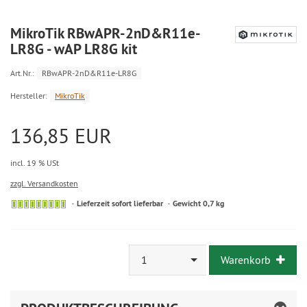
MikroTik RBwAPR-2nD&R11e-
LR8G - wAP LR8G kit
Art.Nr.:
RBwAPR-2nD&R11e-LR8G
Hersteller:
MikroTik
136,85 EUR
incl. 19 % USt
zzgl. Versandkosten
Lieferzeit sofort lieferbar
Gewicht 0,7 kg
1
Warenkorb