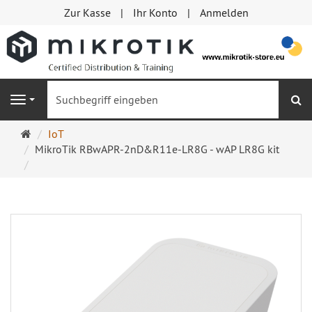
Zur Kasse
Ihr Konto
Anmelden
S
Navigation
Startseite
IoT
MikroTik RBwAPR-2nD&R11e-LR8G - wAP LR8G kit