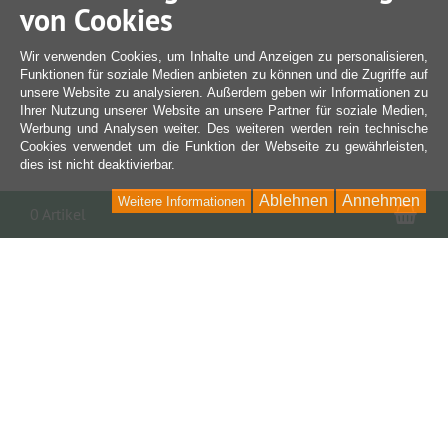
von Cookies
Wir verwenden Cookies, um Inhalte und Anzeigen zu personalisieren,
Funktionen für soziale Medien anbieten zu können und die Zugriffe auf
unsere Website zu analysieren. Außerdem geben wir Informationen zu
Ihrer Nutzung unserer Website an unsere Partner für soziale Medien,
Werbung und Analysen weiter. Des weiteren werden rein technische
Cookies verwendet um die Funktion der Webseite zu gewährleisten,
dies ist nicht deaktivierbar.
Ablehnen
Annehmen
Weitere Informationen
War
0 Artikel