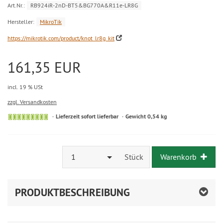
Art.Nr.:
RB924iR-2nD-BT5&BG770A&R11e-LR8G
Hersteller:
MikroTik
https://mikrotik.com/product/knot_lr8g_kit
161,35 EUR
incl. 19 % USt
zzgl. Versandkosten
Lieferzeit sofort lieferbar
Gewicht 0,54 kg
1
Stück
Warenkorb
PRODUKTBESCHREIBUNG