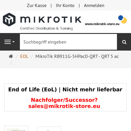
Zur Kasse
Ihr Konto
Anmelden
S
Navigation
Startseite
EOL
MikroTik RB911G-5HPacD-QRT - QRT 5 ac