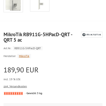
MikroTik RB911G-5HPacD-QRT -
QRT 5 ac
Art.Nr.:
RB911G-5HPacD-QRT
Hersteller:
MikroTik
189,90 EUR
incl. 19 % USt
zzgl. Versandkosten
Gewicht 3 kg