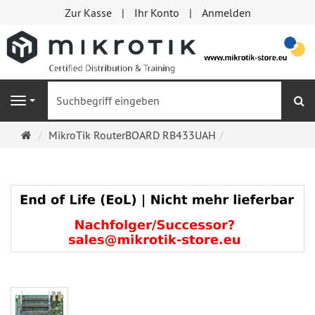
Zur Kasse
Ihr Konto
Anmelden
S
Navigation
Startseite
MikroTik RouterBOARD RB433UAH