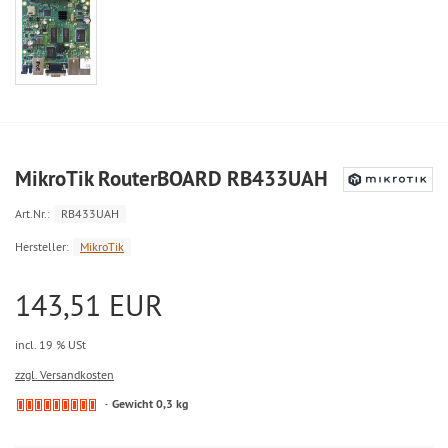
MikroTik RouterBOARD RB433UAH
Art.Nr.:
RB433UAH
Hersteller:
MikroTik
143,51 EUR
incl. 19 % USt
zzgl. Versandkosten
Gewicht 0,3 kg