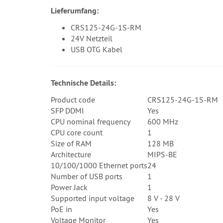
Lieferumfang:
CRS125-24G-1S-RM
24V Netzteil
USB OTG Kabel
Technische Details:
Product code
CRS125-24G-1S-RM
SFP DDMI
Yes
CPU nominal frequency
600 MHz
CPU core count
1
Size of RAM
128 MB
Architecture
MIPS-BE
10/100/1000 Ethernet ports
24
Number of USB ports
1
Power Jack
1
Supported input voltage
8 V - 28 V
PoE in
Yes
Voltage Monitor
Yes