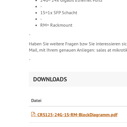
24G= 24x Gigabit Ethernet Ports
-
1S=1x SFP Schacht
-
RM= Rackmount
-
Haben Sie weitere Fragen bzw Sie interessieren sic
Mail, mit Ihrem genauen Anliegen: sales at mikrot
-
DOWNLOADS
Datei
CRS125-24G-1S-RM-BlockDiagramm.pdf