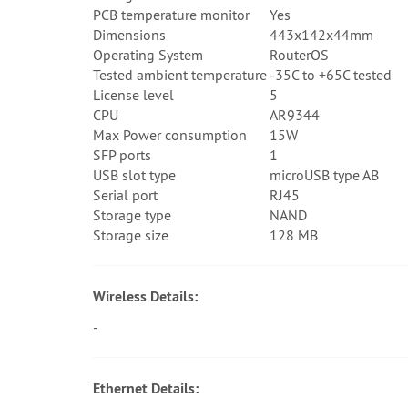
PCB temperature monitor
Yes
Dimensions
443x142x44mm
Operating System
RouterOS
Tested ambient temperature
-35C to +65C tested
License level
5
CPU
AR9344
Max Power consumption
15W
SFP ports
1
USB slot type
microUSB type AB
Serial port
RJ45
Storage type
NAND
Storage size
128 MB
Wireless Details:
-
Ethernet Details: