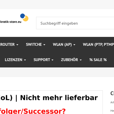
 ROUTER
SWITCHE
WLAN (AP)
WLAN (PTP, PTM
LIZENZEN
SUPPORT
ZUBEHÖR
% SALE %
C
Art
He