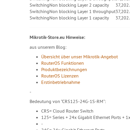
Switching
Non blocking Layer 2 capacity
37,202
Switching
Non blocking Layer 1 throughput
37,202
Switching
Non blocking Layer 1 capacity
37,202
Mikrotik-Store.eu Hinweise:
aus unserem Blog:
Übersicht über unser Mikrotik-Angebot
RouterOS Funktionen
Produktbezeichnungen
RouterOS Lizenzen
Erstinbetriebnahme
-
Bedeutung von "CRS125-24G-1S-RM":
CRS= Cloud Router Switch
125= Series + 24x Gigabit Ethernet Ports + 1
-