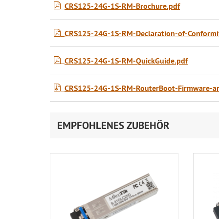
CRS125-24G-1S-RM-Brochure.pdf
CRS125-24G-1S-RM-Declaration-of-Conformit
CRS125-24G-1S-RM-QuickGuide.pdf
CRS125-24G-1S-RM-RouterBoot-Firmware-ar
EMPFOHLENES ZUBEHÖR