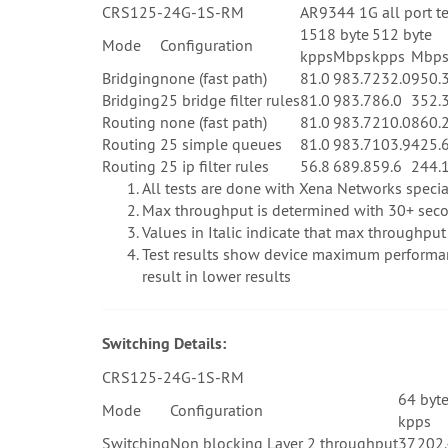
CRS125-24G-1S-RM
AR9344 1G all port te
1518 byte
512 byte
Mode
Configuration
kpps
Mbps
kpps
Mbp
Bridging
none (fast path)
81.0
983.7
232.0
950.
Bridging
25 bridge filter rules
81.0
983.7
86.0
352.
Routing
none (fast path)
81.0
983.7
210.0
860.
Routing
25 simple queues
81.0
983.7
103.9
425.
Routing
25 ip filter rules
56.8
689.8
59.6
244.
All tests are done with Xena Networks spec
Max throughput is determined with 30+ secon
Values in Italic indicate that max throughp
Test results show device maximum performanc
result in lower results
Switching Details:
CRS125-24G-1S-RM
64 byt
Mode
Configuration
kpps
Switching
Non blocking Layer 2 throughput
37,202