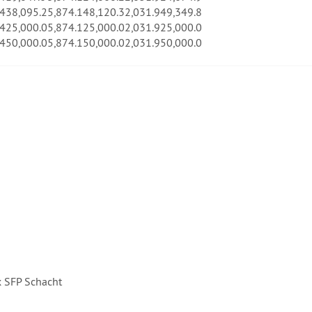
.4
38,095.2
5,874.1
48,120.3
2,031.9
49,349.8
.4
25,000.0
5,874.1
25,000.0
2,031.9
25,000.0
.4
50,000.0
5,874.1
50,000.0
2,031.9
50,000.0
x SFP Schacht