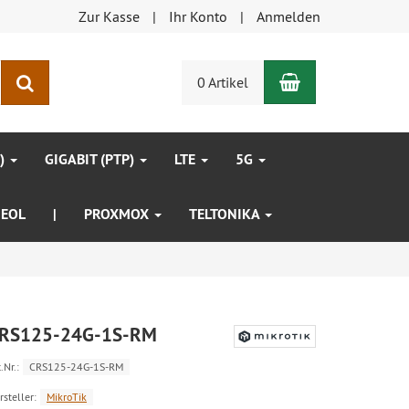
Zur Kasse
Ihr Konto
Anmelden
Warenkorb
Suchen
0 Artikel
P)
GIGABIT (PTP)
LTE
5G
EOL
|
PROXMOX
TELTONIKA
RS125-24G-1S-RM
.Nr.:
CRS125-24G-1S-RM
rsteller:
MikroTik