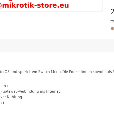
zz
uterOS.und speziellem Switch Menu. Die Ports können sowohl als S
nem :
m) Gateway-Verbindung ins Internet
iver Kühlung
45)