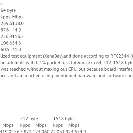
st
64 byte
s
kpps
Mbps
3
269.6
138.0
3
87.6
44.9
2
226.9
116.2
6
106.6
54.6
1
60.5
31.0
ialized test equipment (XenaBay),and done according to RFC2544 
d attempts with 0,1% packet loss tolerance in 64, 512, 1518 byte
ut was reached without maxing out CPU, but because board interfa
e, and are reached using mentioned hardware and software configu
e
512 byte
1518 byte
Mbps
kpps
Mbps
kpps
Mbps
.4
19,047.6
5,874.1
24,060.2
2,031.9
24,674.9