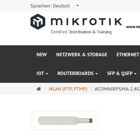
Sprachen:
Deutsch
NEW
NETZWERK & STORAGE
ETHERNET
IOT
ROUTERBOARDS
SFP & QSFP
Startseite
WLAN (PTP, PTMP)
ACOMNIRPSMA-2.4GH