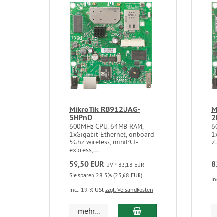
MikroTik RB912UAG-
M
5HPnD
2
600MHz CPU, 64MB RAM,
6
1xGigabit Ethernet, onboard
1
5Ghz wireless, miniPCI-
2.
express,...
59,50 EUR
8
UVP 83,18 EUR
Sie sparen 28.5% (23,68 EUR)
in
incl. 19 % USt
zzgl. Versandkosten
In den Warenkorb
mehr...