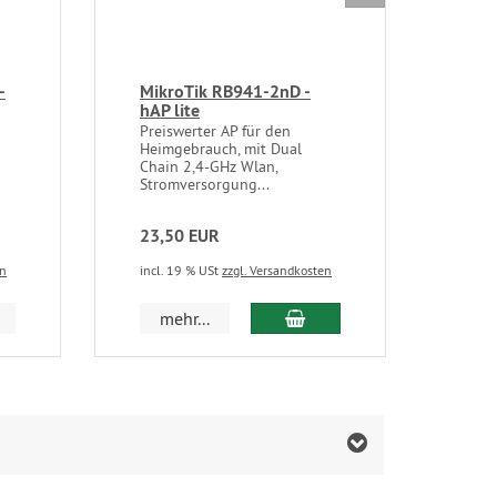
-
MikroTik RB941-2nD -
Mik
hAP lite
5HP
Preiswerter AP für den
5Ghz
Heimgebrauch, mit Dual
AP/B
Chain 2,4-GHz Wlan,
Ansc
Stromversorgung...
Steck
23,50 EUR
91,
en
incl. 19 % USt
zzgl. Versandkosten
incl.
In den Warenkorb
mehr...