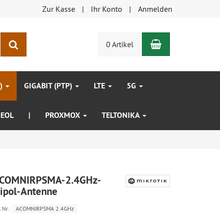
Zur Kasse
Ihr Konto
Anmelden
Warenkorb
Suchen
0 Artikel
P)
GIGABIT (PTP)
LTE
5G
EOL
|
PROXMOX
TELTONIKA
COMNIRPSMA-2.4GHz-
ipol-Antenne
.Nr.:
ACOMNIRPSMA 2.4GHz