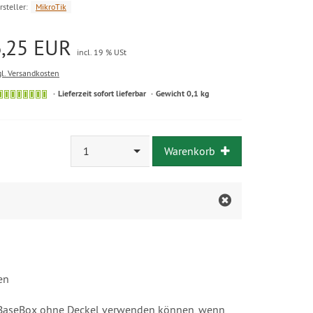
rsteller:
MikroTik
6,25 EUR
incl. 19 % USt
gl. Versandkosten
Lieferzeit sofort lieferbar
Gewicht 0,1 kg
1
Warenkorb
en
die BaseBox ohne Deckel verwenden können, wenn