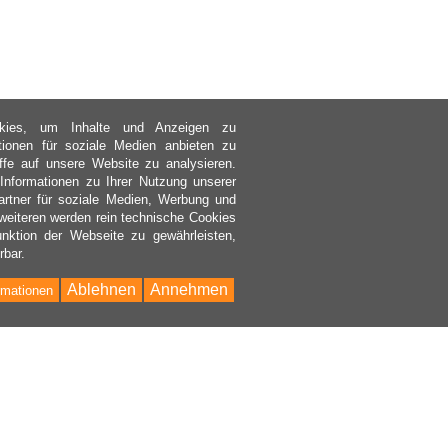
kies, um Inhalte und Anzeigen zu
ktionen für soziale Medien anbieten zu
ffe auf unsere Website zu analysieren.
nformationen zu Ihrer Nutzung unserer
rtner für soziale Medien, Werbung und
weiteren werden rein technische Cookies
nktion der Webseite zu gewährleisten,
rbar.
Ablehnen
Annehmen
rmationen
Bac
to
Top