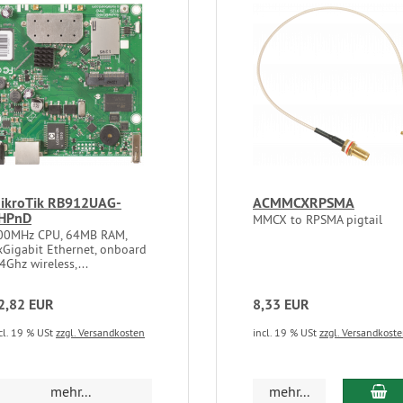
ikroTik RB912UAG-
ACMMCXRPSMA
HPnD
MMCX to RPSMA pigtail
00MHz CPU, 64MB RAM,
xGigabit Ethernet, onboard
4Ghz wireless,...
2,82 EUR
8,33 EUR
cl. 19 % USt
zzgl. Versandkosten
incl. 19 % USt
zzgl. Versandkost
In
mehr...
mehr...