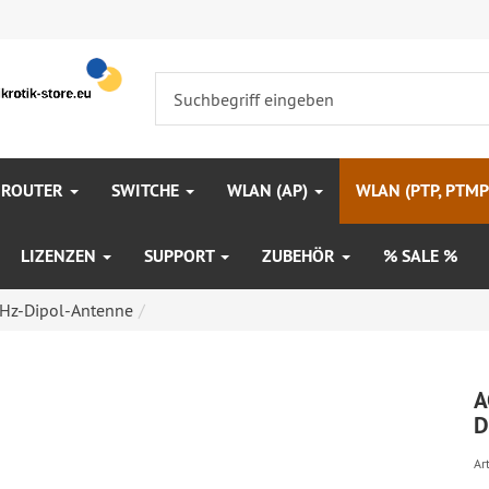
 ROUTER
SWITCHE
WLAN (AP)
WLAN (PTP, PTM
LIZENZEN
SUPPORT
ZUBEHÖR
% SALE %
z-Dipol-Antenne
A
D
Art