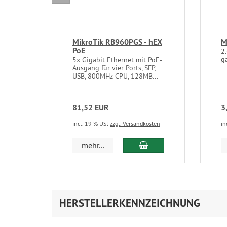
MikroTik RB960PGS - hEX
M
PoE
2
ga
5x Gigabit Ethernet mit PoE-
Ausgang für vier Ports, SFP,
USB, 800MHz CPU, 128MB...
81,52 EUR
3
incl. 19 % USt
zzgl. Versandkosten
in
In den Warenkorb
mehr...
HERSTELLERKENNZEICHNUNG