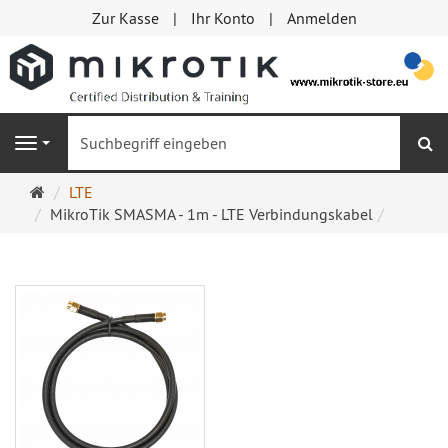
Zur Kasse
Ihr Konto
Anmelden
S
Navigation
Startseite
LTE
MikroTik SMASMA - 1m - LTE Verbindungskabel