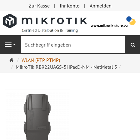
Zur Kasse
Ihr Konto
Anmelden
S
Navigation
Startseite
WLAN (PTP, PTMP)
MikroTik RB922UAGS-5HPacD-NM - NetMetal 5