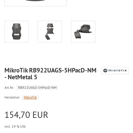
MikroTik RB922UAGS-5HPacD-NM
- NetMetal 5
Art.Nr.:
RB922UAGS-5HPacD-NM
Hersteller:
MikroTik
154,70 EUR
incl. 19 % USt