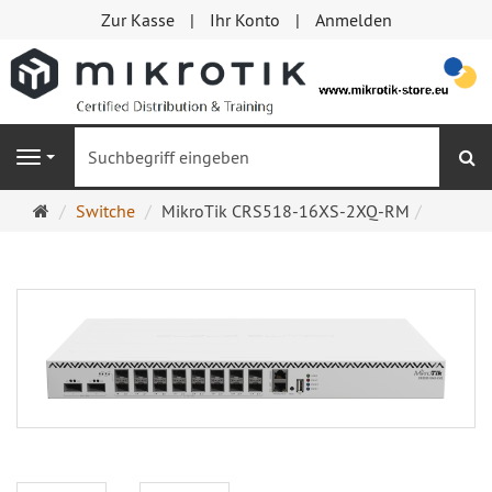
Zur Kasse
Ihr Konto
Anmelden
S
Navigation
Startseite
Switche
MikroTik CRS518-16XS-2XQ-RM