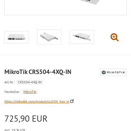
MikroTik CRS504-4XQ-IN
Art.Nr.:
CRS504-4XQ-IN
Hersteller:
MikroTik
https://mikrotik.com/product/crs504_4xq_in
725,90 EUR
incl. 19 % USt