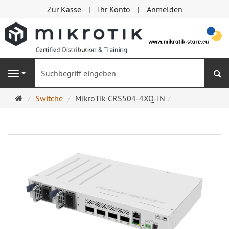
Zur Kasse
Ihr Konto
Anmelden
S
Navigation
Startseite
Switche
MikroTik CRS504-4XQ-IN