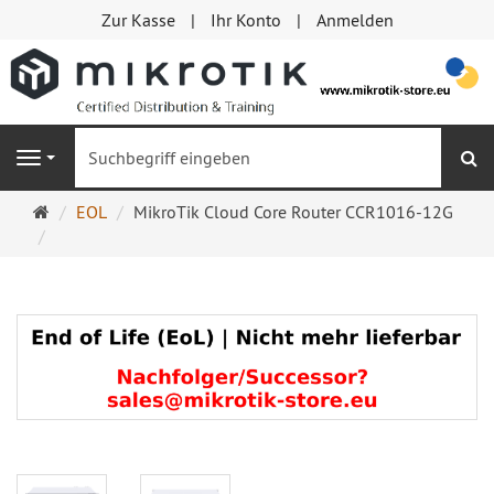
Zur Kasse
Ihr Konto
Anmelden
S
Navigation
Startseite
EOL
MikroTik Cloud Core Router CCR1016-12G