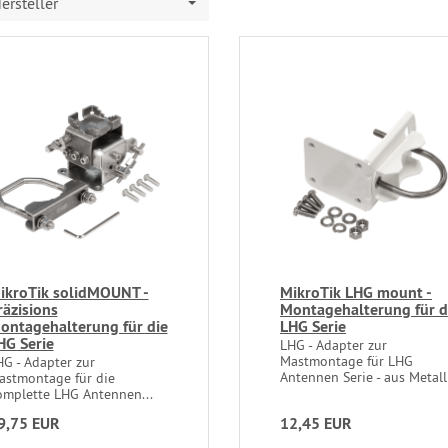
ersteller
ikroTik solidMOUNT -
MikroTik LHG mount -
räzisions
Montagehalterung für d
ontagehalterung für die
LHG Serie
HG Serie
LHG - Adapter zur
Mastmontage für LHG
HG - Adapter zur
Antennen Serie - aus Metall
astmontage für die
omplette LHG Antennen...
9,75 EUR
12,45 EUR