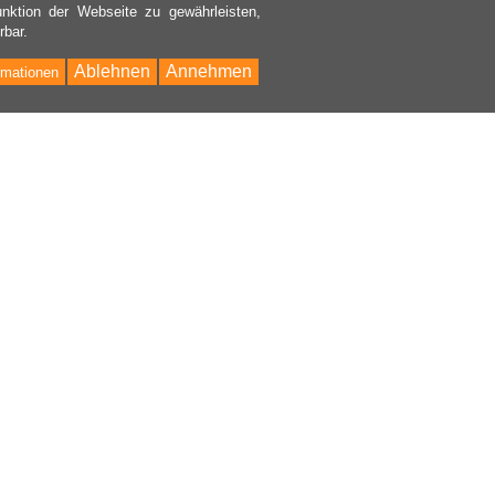
nktion der Webseite zu gewährleisten,
rbar.
Ablehnen
Annehmen
rmationen
Bac
to
Top