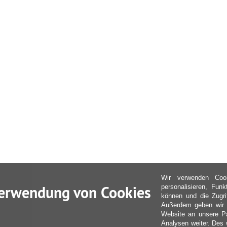
Wir verwenden Coo
erwendung von Cookies
personalisieren, Fun
können und die Zugri
Außerdem geben wir I
Website an unsere Pa
Analysen weiter. Des 