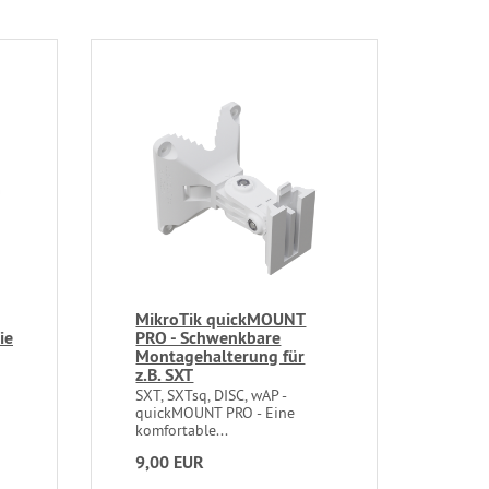
MikroTik quickMOUNT
ie
PRO - Schwenkbare
Montagehalterung für
z.B. SXT
SXT, SXTsq, DISC, wAP -
quickMOUNT PRO - Eine
komfortable...
9,00 EUR