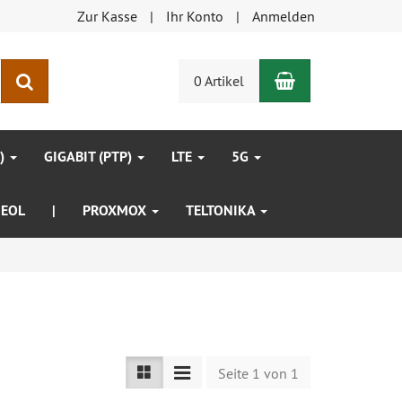
Zur Kasse
Ihr Konto
Anmelden
Warenkorb
Suchen
0 Artikel
P)
GIGABIT (PTP)
LTE
5G
EOL
|
PROXMOX
TELTONIKA
Seite 1 von 1