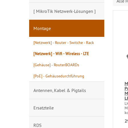
Alle H
[ MikroTik Netzwerk-Lösungen ]
Montage
[Netzwerk] - Router - Switche - Rack
[Netzwerk] - Wifi - Wireless - LTE
[Gehäuse] - RouterBOARDs
[PoE] - Gehäusedurchführung
M
P
Antennen, Kabel & Pigtails
M
L
L
Ersatzteile
M
k
2
RDS