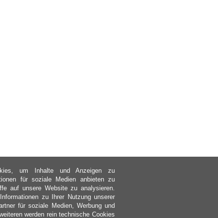
kies, um Inhalte und Anzeigen zu
ktionen für soziale Medien anbieten zu
ffe auf unsere Website zu analysieren.
nformationen zu Ihrer Nutzung unserer
rtner für soziale Medien, Werbung und
weiteren werden rein technische Cookies