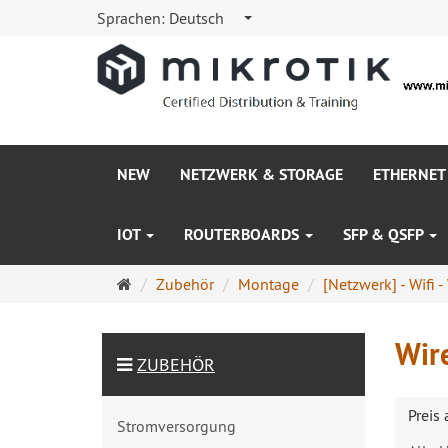
Sprachen:
Deutsch
NEW
NETZWERK & STORAGE
ETHERNET
IOT
ROUTERBOARDS
SFP & QSFP
Startseite
Zubehör
Montage
[Netzwerk] - Wifi -
Wir
ZUBEHÖR
Preis
Stromversorgung