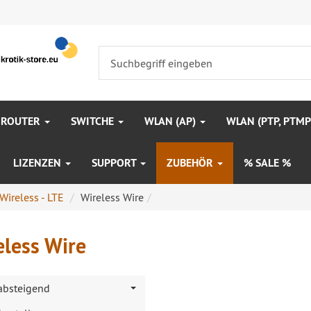
 ROUTER
SWITCHE
WLAN (AP)
WLAN (PTP, PTM
LIZENZEN
SUPPORT
ZUBEHÖR
% SALE %
 Wireless - LTE
Wireless Wire
eless Wire
 absteigend