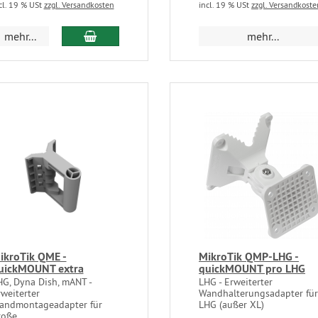
cl. 19 % USt
zzgl. Versandkosten
incl. 19 % USt
zzgl. Versandkoste
mehr...
mehr...
ikroTik QME -
MikroTik QMP-LHG -
uickMOUNT extra
quickMOUNT pro LHG
HG, Dyna Dish, mANT -
LHG - Erweiterter
weiterter
Wandhalterungsadapter für
andmontageadapter für
LHG (außer XL)
oße...