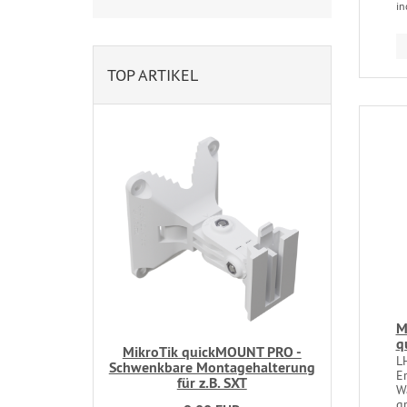
in
TOP ARTIKEL
M
q
MikroTik quickMOUNT PRO -
L
Schwenkbare Montagehalterung
Er
für z.B. SXT
W
gr