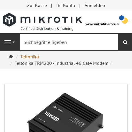
Zur Kasse
Ihr Konto
Anmelden
S
Navigation
Startseite
Teltonika
Teltonika TRM200 - Industrial 4G Cat4 Modem