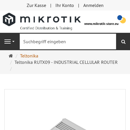
Zur Kasse
Ihr Konto
Anmelden
S
Navigation
Startseite
Teltonika
Teltonika RUTX09 - INDUSTRIAL CELLULAR ROUTER