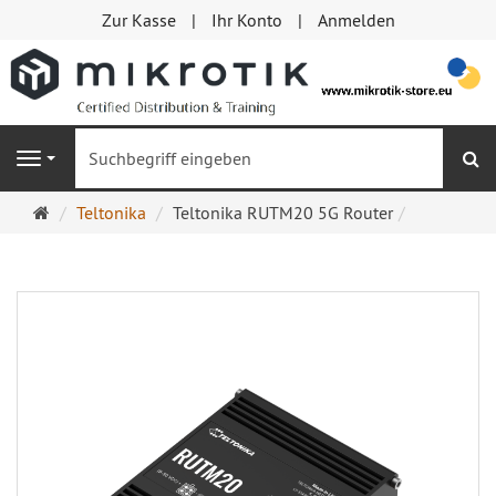
Zur Kasse
Ihr Konto
Anmelden
S
Navigation
Startseite
Teltonika
Teltonika RUTM20 5G Router