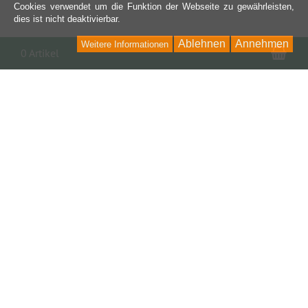
Cookies verwendet um die Funktion der Webseite zu gewährleisten,
dies ist nicht deaktivierbar.
Ablehnen
Annehmen
Weitere Informationen
War
0 Artikel
Kontakt
I-NetPartner GmbH Online Services
Fraunhoferstraße 4
73037 Göppingen