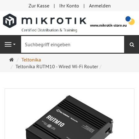
Zur Kasse
Ihr Konto
Anmelden
S
Navigation
Startseite
Teltonika
Teltonika RUTM10 - Wired Wi-Fi Router