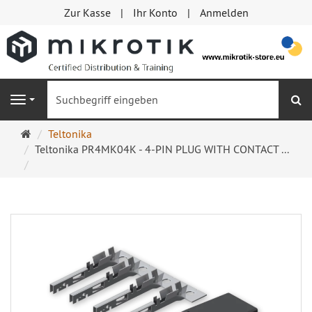
Zur Kasse
Ihr Konto
Anmelden
S
Navigation
Startseite
Teltonika
Teltonika PR4MK04K - 4-PIN PLUG WITH CONTACT ...