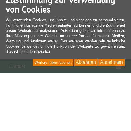
von Cookies
Wir verwenden Cookies, um Inhalte und Anzeigen zu personalisieren,
Funktionen für soziale Medien anbieten zu können und die Zugriffe auf
unsere Website zu analysieren. Außerdem geben wir Informationen zu
Ihrer Nutzung unserer Website an unsere Partner für soziale Medien,
Werbung und Analysen weiter. Des weiteren werden rein technische
Cookies verwendet um die Funktion der Webseite zu gewährleisten,
dies ist nicht deaktivierbar.
Ablehnen
Annehmen
Weitere Informationen
War
0 Artikel