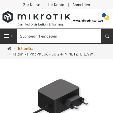
Zur Kasse
Ihr Konto
Anmelden
S
Navigation
Startseite
Teltonika
Teltonika PR3PREU6 - EU 2-PIN NETZTEIL, 9W