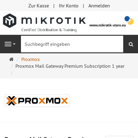
Zur Kasse
Ihr Konto
Anmelden
S
Navigation
Startseite
Proxmox
Proxmox Mail Gateway Premium Subscription 1 year