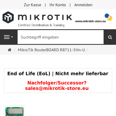
Zur Kasse
Ihr Konto
Anmelden
S
Navigation
Startseite
MikroTik RouterBOARD RB711-5Hn-U