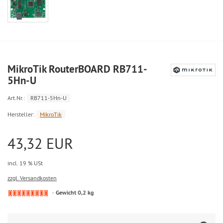
MikroTik RouterBOARD RB711-
5Hn-U
Art.Nr.:
RB711-5Hn-U
Hersteller:
MikroTik
43,32 EUR
incl. 19 % USt
zzgl. Versandkosten
Gewicht 0,2 kg