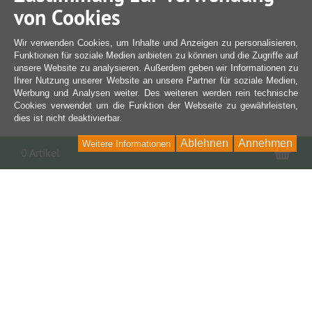
von Cookies
Wir verwenden Cookies, um Inhalte und Anzeigen zu personalisieren,
Funktionen für soziale Medien anbieten zu können und die Zugriffe auf
unsere Website zu analysieren. Außerdem geben wir Informationen zu
Ihrer Nutzung unserer Website an unsere Partner für soziale Medien,
Werbung und Analysen weiter. Des weiteren werden rein technische
Cookies verwendet um die Funktion der Webseite zu gewährleisten,
dies ist nicht deaktivierbar.
Ablehnen
Annehmen
Weitere Informationen
War
0 Artikel