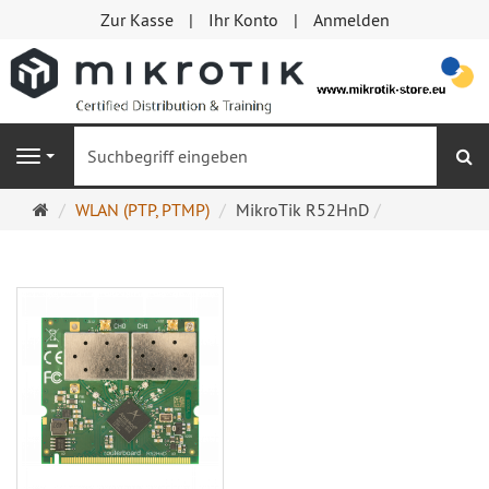
Zur Kasse
Ihr Konto
Anmelden
S
Navigation
Startseite
WLAN (PTP, PTMP)
MikroTik R52HnD