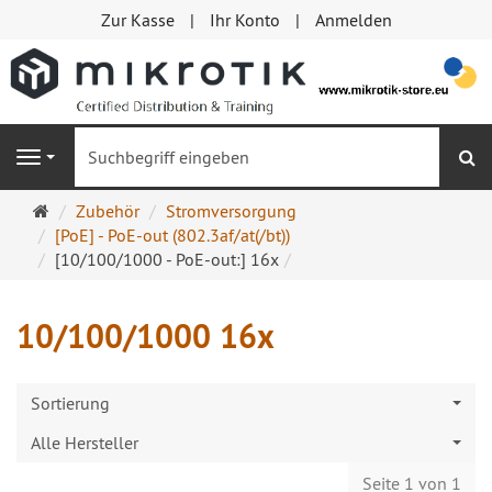
Zur Kasse
Ihr Konto
Anmelden
S
Navigation
Startseite
Zubehör
Stromversorgung
[PoE] - PoE-out (802.3af/at(/bt))
[10/100/1000 - PoE-out:] 16x
10/100/1000 16x
Sortierung
Alle Hersteller
Seite 1 von 1