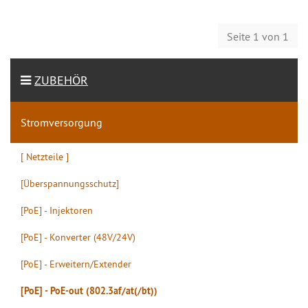
Seite 1 von 1
ZUBEHÖR
Stromversorgung
[ Netzteile ]
[Überspannungsschutz]
[PoE] - Injektoren
[PoE] - Konverter (48V/24V)
[PoE] - Erweitern/Extender
[PoE] - PoE-out (802.3af/at(/bt))