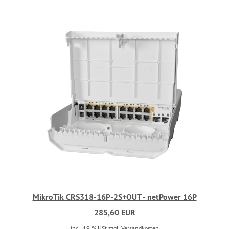
MikroTik CRS318-16P-2S+OUT - netPower 16P
285,60 EUR
incl. 19 % USt
zzgl. Versandkosten