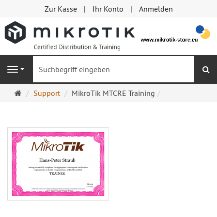
Zur Kasse
Ihr Konto
Anmelden
S
Navigation
Startseite
Support
MikroTik MTCRE Training