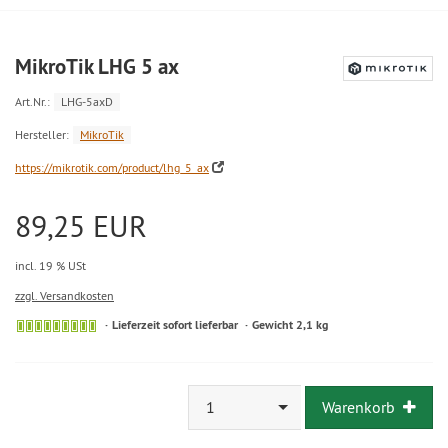
MikroTik LHG 5 ax
Art.Nr.:
LHG-5axD
Hersteller:
MikroTik
https://mikrotik.com/product/lhg_5_ax
89,25 EUR
incl. 19 % USt
zzgl. Versandkosten
Lieferzeit sofort lieferbar
Gewicht 2,1 kg
1
Warenkorb