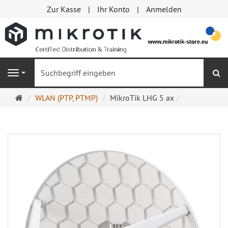
Zur Kasse
Ihr Konto
Anmelden
S
Navigation
Startseite
WLAN (PTP, PTMP)
MikroTik LHG 5 ax