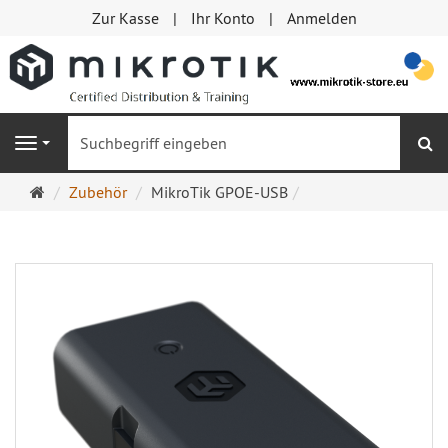
Zur Kasse
Ihr Konto
Anmelden
S
Navigation
Startseite
Zubehör
MikroTik GPOE-USB